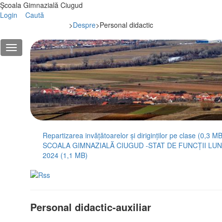
Şcoala Gimnazială Ciugud
Login
Caută
>
Despre
>
Personal didactic
Repartizarea invățătoarelor și diriginților pe clase (0,3 MB
SCOALA GIMNAZIALĂ CIUGUD -STAT DE FUNCȚII LU
2024 (1,1 MB)
Personal didactic-auxiliar