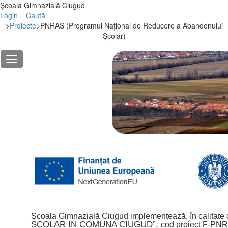
Şcoala Gimnazială Ciugud
Login
Caută
>
Proiecte
>
PNRAS (Programul Național de Reducere a Abandonului
Școlar)
Școala Gimnazială Ciugud implementează, în calitate d
ȘCOLAR IN COMUNA CIUGUD”,
cod proiect F-PN