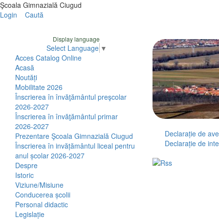
Şcoala Gimnazială Ciugud
Login
Caută
Display language
Select Language
▼
Acces Catalog Online
Acasă
Noutăți
Mobilitate 2026
Înscrierea în învăţământul preşcolar
2026-2027
Înscrierea în învăţământul primar
2026-2027
Declarație de ave
Prezentare Şcoala Gimnazială Ciugud
Declarație de int
Înscrierea în invățământul liceal pentru
anul școlar 2026-2027
Despre
Istoric
Viziune/Misiune
Conducerea școlii
Personal didactic
Legislație