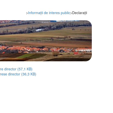
>
Informații de interes public
>
Declarații
re director (57,1 KB)
erese director (36,3 KB)