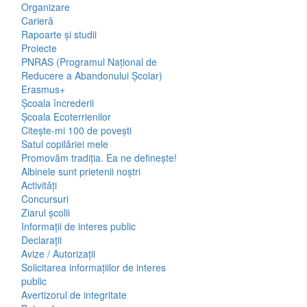
Organizare
Carieră
Rapoarte și studii
Proiecte
PNRAS (Programul Național de
Reducere a Abandonului Școlar)
Erasmus+
Școala încrederii
Școala Ecoterrienilor
Citește-mi 100 de povești
Satul copilăriei mele
Promovăm tradiția. Ea ne definește!
Albinele sunt prietenii noștri
Activități
Concursuri
Ziarul școlii
Informații de interes public
Declarații
Avize / Autorizații
Solicitarea informațiilor de interes
public
Avertizorul de integritate